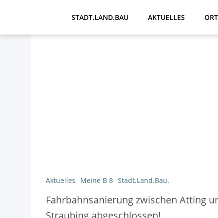
Zum
Inhalt
STADT.LAND.BAU
AKTUELLES
ORT
springen
Aktuelles
Meine B 8
Stadt.Land.Bau.
Fahrbahnsanierung zwischen Atting u
Straubing abgeschlossen!