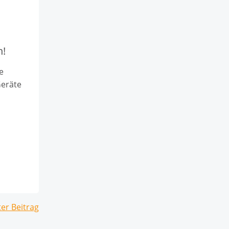
n!
e
Geräte
sts
er Beitrag