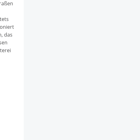
traßen
tets
ioniert
n, das
ssen
terei